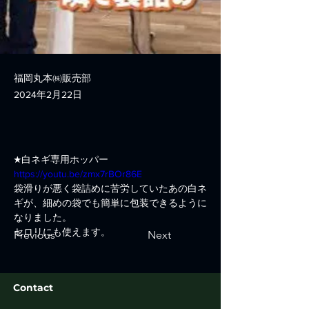
福岡丸本㈱販売部
2024年2月22日
★白ネギ専用ホッパー
https://youtu.be/zmx7rBOr86E
袋滑りが悪く袋詰めに苦労していたあの白ネ
ギが、細めの袋でも簡単に包装できるように
なりました。
セロリにも使えます。
Previous
Next
Contact