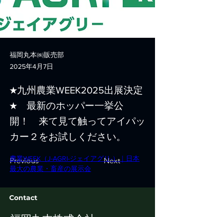
福岡丸本㈱販売部
2025年4月7日
★九州農業WEEK2025出展決定
★ 最新のホッパー一挙公
開！ 来て見て触ってアイパッ
カー２をお試しください。
農業WEEK（J-AGRI-ジェイアグリ-）｜日本
Previous
Next
最大の農業・畜産の展示会
Contact