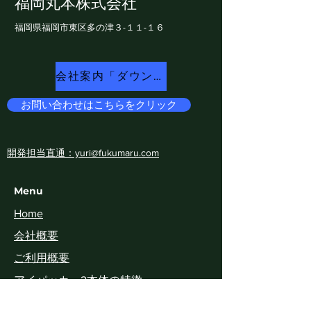
福岡丸本株式会社
福岡県福岡市東区多の津​３-１１-１６
会社案内「ダウンロード
お問い合わせはこちらをクリック
開発担当直通：yuri@fukumaru.com
Menu
Home
​会社概要
ご利用概要
アイパッカー2本体の特徴
専用ホッパー類