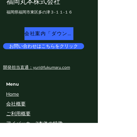
福岡丸本株式会社
福岡県福岡市東区多の津​３-１１-１６
会社案内「ダウンロード
お問い合わせはこちらをクリック
開発担当直通：yuri@fukumaru.com
Menu
Home
​会社概要
ご利用概要
アイパッカー2本体の特徴
専用ホッパー類